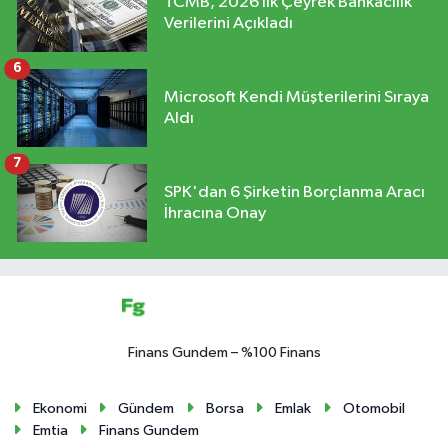
TCMB, 2026 İlk Çeyrek Bankacılık
Verilerini Açıkladı
6
Microsoft Kendi Müşterilerini Sıraya
Aldı
7
SPK'dan 6 Şirketin Borçlanma Aracı
İhracına Onay
Finans Gundem – %100 Finans
Ekonomi
Gündem
Borsa
Emlak
Otomobil
Emtia
Finans Gundem