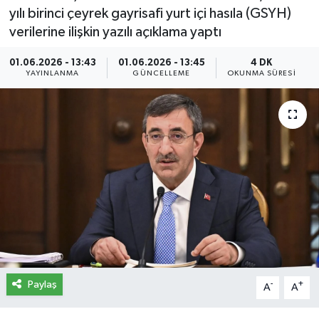
yılı birinci çeyrek gayrisafi yurt içi hasıla (GSYH)
İletişim
verilerine ilişkin yazılı açıklama yaptı
Künye
01.06.2026 - 13:43
01.06.2026 - 13:45
4 DK
YAYINLANMA
GÜNCELLEME
OKUNMA SÜRESI
Yasal Uyarı
Paylaş
-
+
A
A