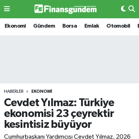
Ekonomi
Ekonomi
Ekonomi
Gündem
Borsa
Emlak
Otomobil
Gündem
Gündem
Borsa
Borsa
Emlak
Emlak
Emtia
Otomobil
HABERLER
EKONOMI
Cevdet Yılmaz: Türkiye
Otomobil
Emtia
ekonomisi 23 çeyrektir
Gizlilik Sözleşmesi
BITCOIN
kesintisiz büyüyor
Hakkımızda
Yapay Zeka
Cumhurbaşkanı Yardımcısı Cevdet Yılmaz, 2026