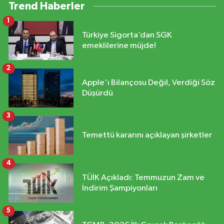
Trend Haberler
1
Türkiye Sigorta’dan SGK
emeklilerine müjde!
2
Apple'ı Bilançosu Değil, Verdiği Söz
Düşürdü
3
Temettü kararını açıklayan şirketler
4
TÜİK Açıkladı: Temmuzun Zam ve
İndirim Şampiyonları
5