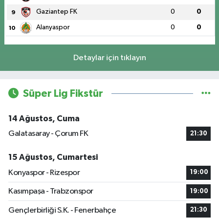
Gaziantep FK
0
0
9
Alanyaspor
0
0
10
Detaylar için tıklayın
Süper Lig Fikstür
14 Ağustos, Cuma
Galatasaray - Çorum FK
21:30
15 Ağustos, Cumartesi
Konyaspor - Rizespor
19:00
Kasımpaşa - Trabzonspor
19:00
Gençlerbirliği S.K. - Fenerbahçe
21:30