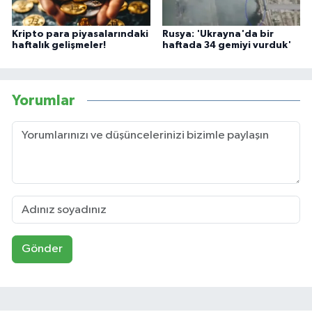
Kripto para piyasalarındaki
Rusya: 'Ukrayna'da bir
haftalık gelişmeler!
haftada 34 gemiyi vurduk'
Yorumlar
Gönder