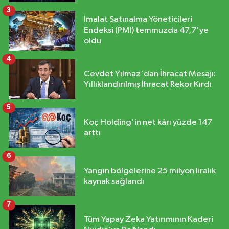
3
İmalat Satınalma Yöneticileri
Endeksi (PMI) temmuzda 47,7'ye
oldu
4
Cevdet Yılmaz'dan İhracat Mesajı:
Yıllıklandırılmış İhracat Rekor Kırdı
5
Koç Holding'in net kârı yüzde 147
arttı
6
Yangın bölgelerine 25 milyon liralık
kaynak sağlandı
7
Tüm Yapay Zeka Yatırımının Kaderi