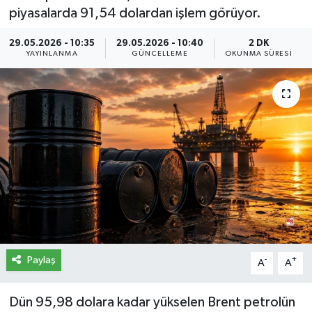
piyasalarda 91,54 dolardan işlem görüyor.
İletişim
29.05.2026 - 10:35
29.05.2026 - 10:40
2 DK
YAYINLANMA
GÜNCELLEME
OKUNMA SÜRESI
Künye
Yasal Uyarı
Paylaş
-
+
A
A
Dün 95,98 dolara kadar yükselen Brent petrolün