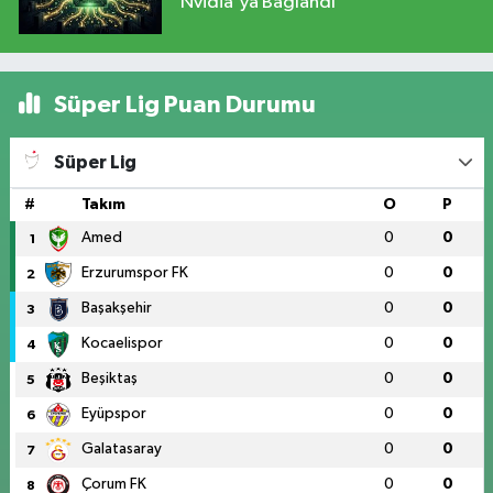
Nvidia'ya Bağlandı
Süper Lig Puan Durumu
Süper Lig
#
Takım
O
P
Amed
0
0
1
Erzurumspor FK
0
0
2
Başakşehir
0
0
3
Kocaelispor
0
0
4
Beşiktaş
0
0
5
Eyüpspor
0
0
6
Galatasaray
0
0
7
Çorum FK
0
0
8