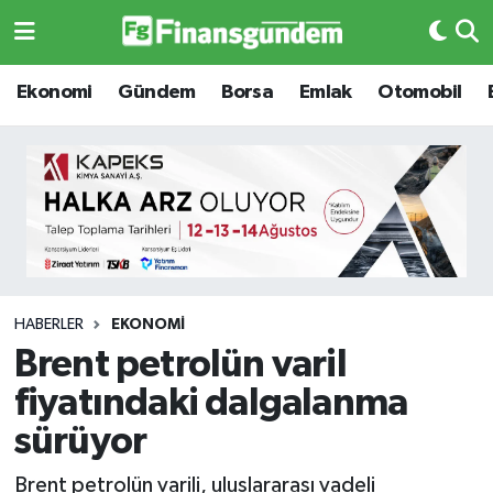
Ekonomi
Ekonomi
Ekonomi
Gündem
Borsa
Emlak
Otomobil
Gündem
Gündem
Borsa
Borsa
Emlak
Emlak
Emtia
Otomobil
HABERLER
EKONOMI
Brent petrolün varil
Otomobil
Emtia
fiyatındaki dalgalanma
Gizlilik Sözleşmesi
BITCOIN
sürüyor
Hakkımızda
Yapay Zeka
Brent petrolün varili, uluslararası vadeli