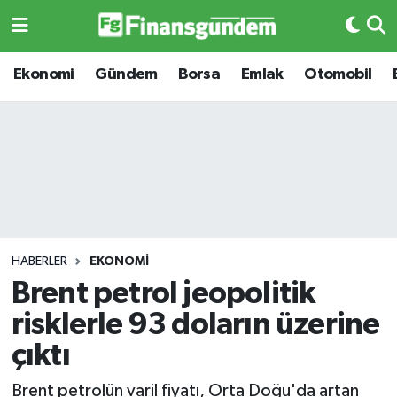
Ekonomi
Ekonomi
Ekonomi
Gündem
Borsa
Emlak
Otomobil
Gündem
Gündem
Borsa
Borsa
Emlak
Emlak
Emtia
Otomobil
HABERLER
EKONOMI
Brent petrol jeopolitik
Otomobil
Emtia
risklerle 93 doların üzerine
Gizlilik Sözleşmesi
BITCOIN
çıktı
Hakkımızda
Yapay Zeka
Brent petrolün varil fiyatı, Orta Doğu'da artan