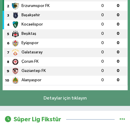
Erzurumspor FK
0
0
2
Başakşehir
0
0
3
Kocaelispor
0
0
4
Beşiktaş
0
0
5
Eyüpspor
0
0
6
Galatasaray
0
0
7
Çorum FK
0
0
8
Gaziantep FK
0
0
9
Alanyaspor
0
0
10
Detaylar için tıklayın
Süper Lig Fikstür