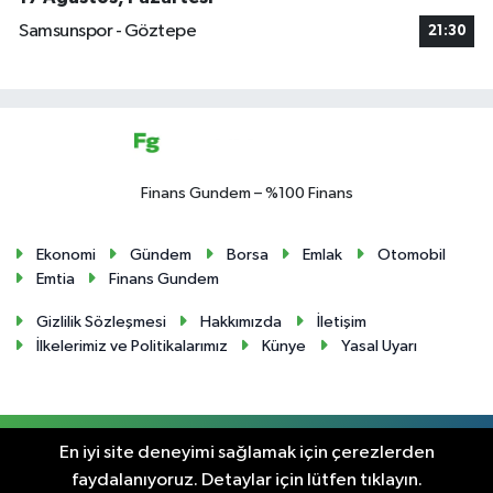
Samsunspor - Göztepe
21:30
Finans Gundem – %100 Finans
Ekonomi
Gündem
Borsa
Emlak
Otomobil
Emtia
Finans Gundem
Gizlilik Sözleşmesi
Hakkımızda
İletişim
İlkelerimiz ve Politikalarımız
Künye
Yasal Uyarı
RSS
Copyright © 2024. Her hakkı saklıdır.
En iyi site deneyimi sağlamak için çerezlerden
faydalanıyoruz. Detaylar için lütfen tıklayın.