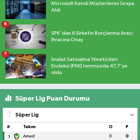
Microsoft Kendi Müşterilerini Sıraya
Aldı
6
SPK'dan 6 Şirketin Borçlanma Aracı
İhracına Onay
7
İmalat Satınalma Yöneticileri
Endeksi (PMI) temmuzda 47,7'ye
oldu
Süper Lig Puan Durumu
Süper Lig
#
Takım
O
P
Amed
0
0
1