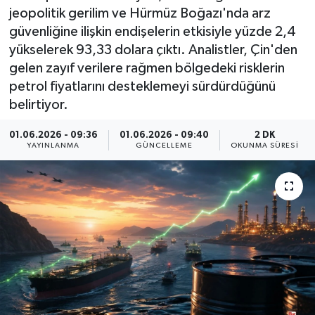
jeopolitik gerilim ve Hürmüz Boğazı'nda arz
İletişim
güvenliğine ilişkin endişelerin etkisiyle yüzde 2,4
yükselerek 93,33 dolara çıktı. Analistler, Çin'den
Künye
gelen zayıf verilere rağmen bölgedeki risklerin
petrol fiyatlarını desteklemeyi sürdürdüğünü
Yasal Uyarı
belirtiyor.
01.06.2026 - 09:36
01.06.2026 - 09:40
2 DK
YAYINLANMA
GÜNCELLEME
OKUNMA SÜRESI