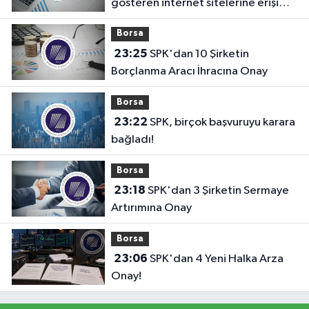
gösteren internet sitelerine erişim
engeli!
Borsa
23:25
SPK'dan 10 Şirketin
Borçlanma Aracı İhracına Onay
Borsa
23:22
SPK, birçok başvuruyu karara
bağladı!
Borsa
23:18
SPK'dan 3 Şirketin Sermaye
Artırımına Onay
Borsa
23:06
SPK'dan 4 Yeni Halka Arza
Onay!