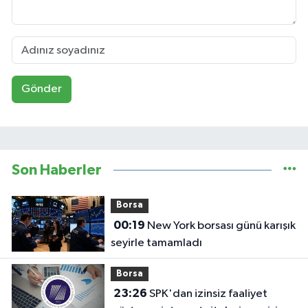
Gönder
Son Haberler
Borsa
00:19
New York borsası günü karışık
seyirle tamamladı
Borsa
23:26
SPK'dan izinsiz faaliyet