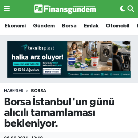
Ekonomi
Ekonomi
Ekonomi
Gündem
Borsa
Emlak
Otomobil
Gündem
Gündem
Borsa
Borsa
Emlak
Emlak
Emtia
Otomobil
HABERLER
BORSA
Borsa İstanbul'un günü
Otomobil
Emtia
alıcılı tamamlaması
Gizlilik Sözleşmesi
BITCOIN
bekleniyor.
Hakkımızda
Yapay Zeka