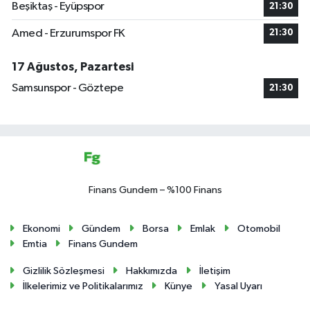
Beşiktaş - Eyüpspor
21:30
Amed - Erzurumspor FK
21:30
17 Ağustos, Pazartesi
Samsunspor - Göztepe
21:30
Finans Gundem – %100 Finans
Ekonomi
Gündem
Borsa
Emlak
Otomobil
Emtia
Finans Gundem
Gizlilik Sözleşmesi
Hakkımızda
İletişim
İlkelerimiz ve Politikalarımız
Künye
Yasal Uyarı