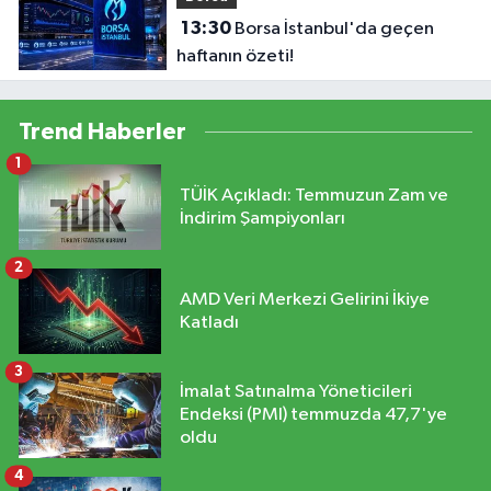
13:30
Borsa İstanbul'da geçen
haftanın özeti!
Trend Haberler
1
TÜİK Açıkladı: Temmuzun Zam ve
İndirim Şampiyonları
2
AMD Veri Merkezi Gelirini İkiye
Katladı
3
İmalat Satınalma Yöneticileri
Endeksi (PMI) temmuzda 47,7'ye
oldu
4