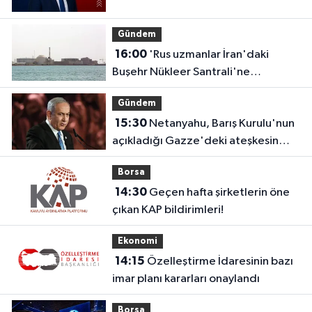
Gündem
16:00
'Rus uzmanlar İran'daki
Buşehr Nükleer Santrali'ne
dönmeye başladı'
Gündem
15:30
Netanyahu, Barış Kurulu'nun
açıkladığı Gazze'deki ateşkesin
ikinci aşaması planını reddetti
Borsa
14:30
Geçen hafta şirketlerin öne
çıkan KAP bildirimleri!
Ekonomi
14:15
Özelleştirme İdaresinin bazı
imar planı kararları onaylandı
Borsa