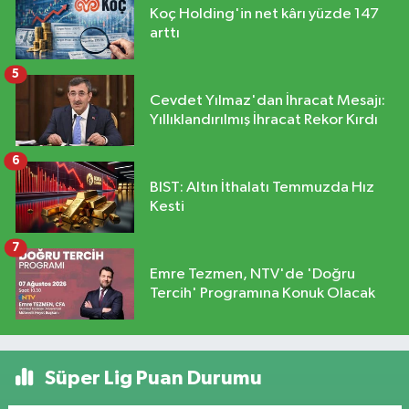
Koç Holding'in net kârı yüzde 147
arttı
5
Cevdet Yılmaz'dan İhracat Mesajı:
Yıllıklandırılmış İhracat Rekor Kırdı
6
BIST: Altın İthalatı Temmuzda Hız
Kesti
7
Emre Tezmen, NTV'de 'Doğru
Tercih' Programına Konuk Olacak
Süper Lig Puan Durumu