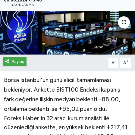
06.06.2024 - 13:48
YAYINLANMA
İletişim
Künye
Yasal Uyarı
Paylaş
-
+
A
A
Borsa İstanbul'un günü alıcılı tamamlaması
bekleniyor. Ankette BIST100 Endeksi kapanış
fark değerine ilişkin medyan beklenti +88,00,
ortalama beklenti ise +95,02 puan oldu.
Foreks Haber'in 32 aracı kurum analisti ile
düzenlediği ankette, en yüksek beklenti +217,41