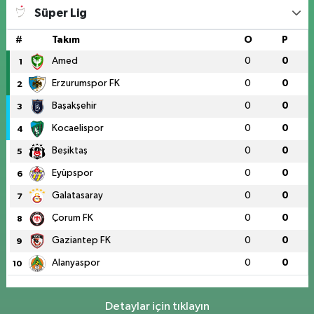
Süper Lig
#
Takım
O
P
Amed
0
0
1
Erzurumspor FK
0
0
2
Başakşehir
0
0
3
Kocaelispor
0
0
4
Beşiktaş
0
0
5
Eyüpspor
0
0
6
Galatasaray
0
0
7
Çorum FK
0
0
8
Gaziantep FK
0
0
9
Alanyaspor
0
0
10
Detaylar için tıklayın