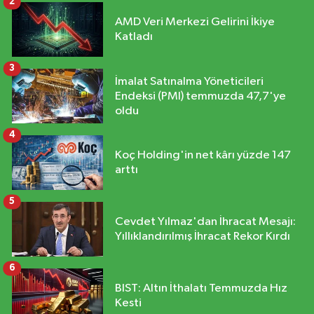
2
AMD Veri Merkezi Gelirini İkiye
Katladı
3
İmalat Satınalma Yöneticileri
Endeksi (PMI) temmuzda 47,7'ye
oldu
4
Koç Holding'in net kârı yüzde 147
arttı
5
Cevdet Yılmaz'dan İhracat Mesajı:
Yıllıklandırılmış İhracat Rekor Kırdı
6
BIST: Altın İthalatı Temmuzda Hız
Kesti