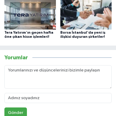
Tera Yatırım'ın geçen hafta
Borsa İstanbul'da yeni iş
öne çıkan hisse işlemleri!
ilişkisi duyuran şirketler!
Yorumlar
Gönder