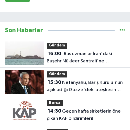
Son Haberler
Gündem
16:00
'Rus uzmanlar İran'daki
Buşehr Nükleer Santrali'ne
dönmeye başladı'
Gündem
15:30
Netanyahu, Barış Kurulu'nun
açıkladığı Gazze'deki ateşkesin
ikinci aşaması planını reddetti
Borsa
14:30
Geçen hafta şirketlerin öne
çıkan KAP bildirimleri!