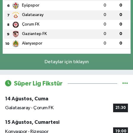
Eyüpspor
0
0
6
Galatasaray
0
0
7
Çorum FK
0
0
8
Gaziantep FK
0
0
9
Alanyaspor
0
0
10
Detaylar için tıklayın
Süper Lig Fikstür
14 Ağustos, Cuma
Galatasaray - Çorum FK
21:30
15 Ağustos, Cumartesi
Konyaspor - Rizespor
19:00