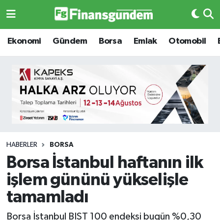
Ekonomi
Ekonomi
Ekonomi
Gündem
Borsa
Emlak
Otomobil
Gündem
Gündem
Borsa
Borsa
Emlak
Emlak
Emtia
Otomobil
HABERLER
BORSA
Borsa İstanbul haftanın ilk
Otomobil
Emtia
işlem gününü yükselişle
Gizlilik Sözleşmesi
BITCOIN
tamamladı
Hakkımızda
Yapay Zeka
Borsa İstanbul BIST 100 endeksi bugün %0,30