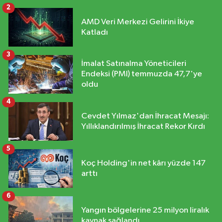
2
AMD Veri Merkezi Gelirini İkiye
Katladı
3
İmalat Satınalma Yöneticileri
Endeksi (PMI) temmuzda 47,7'ye
oldu
4
Cevdet Yılmaz'dan İhracat Mesajı:
Yıllıklandırılmış İhracat Rekor Kırdı
5
Koç Holding'in net kârı yüzde 147
arttı
6
Yangın bölgelerine 25 milyon liralık
kaynak sağlandı