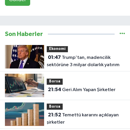
Son Haberler
Ekonomi
01:47
Trump'tan, madencilik
sektörüne 3 milyar dolarlık yatırım
Borsa
21:54
Geri Alım Yapan Şirketler
Borsa
21:52
Temettü kararını açıklayan
şirketler