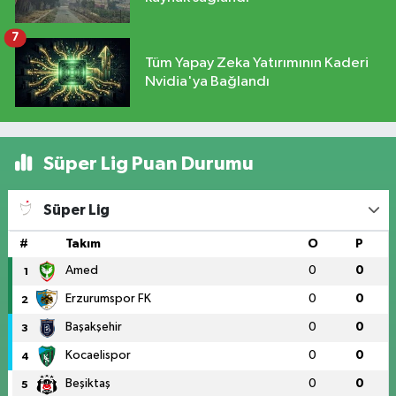
7
Tüm Yapay Zeka Yatırımının Kaderi
Nvidia'ya Bağlandı
Süper Lig Puan Durumu
Süper Lig
#
Takım
O
P
Amed
0
0
1
Erzurumspor FK
0
0
2
Başakşehir
0
0
3
Kocaelispor
0
0
4
Beşiktaş
0
0
5