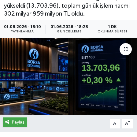
yükseldi (13.703,96), toplam günlük işlem hacmi
İletişim
302 milyar 959 milyon TL oldu.
Künye
01.06.2026 - 18:10
01.06.2026 - 18:28
1 DK
YAYINLANMA
GÜNCELLEME
OKUNMA SÜRESI
Yasal Uyarı
Paylaş
-
+
A
A