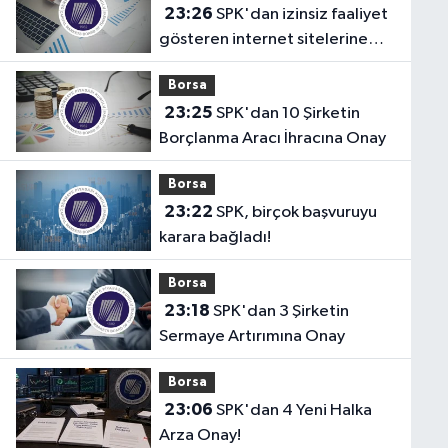
23:26
SPK'dan izinsiz faaliyet
gösteren internet sitelerine
erişim engeli!
Borsa
23:25
SPK'dan 10 Şirketin
Borçlanma Aracı İhracına Onay
Borsa
23:22
SPK, birçok başvuruyu
karara bağladı!
Borsa
23:18
SPK'dan 3 Şirketin
Sermaye Artırımına Onay
Borsa
23:06
SPK'dan 4 Yeni Halka
Arza Onay!