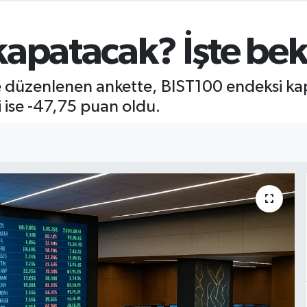
apatacak? İşte bekl
le düzenlenen ankette, BIST100 endeksi kap
 ise -47,75 puan oldu.