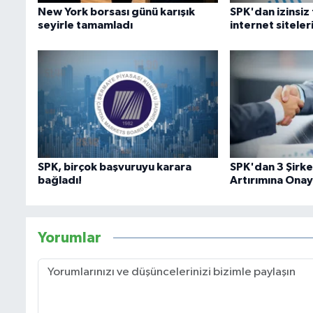
New York borsası günü karışık
SPK'dan izinsiz
seyirle tamamladı
internet siteler
SPK, birçok başvuruyu karara
SPK'dan 3 Şirk
bağladı!
Artırımına Onay
Yorumlar