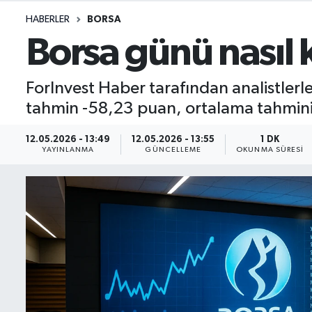
HABERLER
BORSA
İletişim
Borsa günü nasıl k
Künye
ForInvest Haber tarafından analistler
Yasal Uyarı
tahmin -58,23 puan, ortalama tahmini
12.05.2026 - 13:49
12.05.2026 - 13:55
1 DK
YAYINLANMA
GÜNCELLEME
OKUNMA SÜRESI