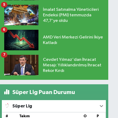
5
İmalat Satınalma Yöneticileri
Endeksi (PMI) temmuzda
47,7'ye oldu
6
AMD Veri Merkezi Gelirini İkiye
Katladı
7
Cevdet Yılmaz'dan İhracat
Mesajı: Yıllıklandırılmış İhracat
Rekor Kırdı
Süper Lig Puan Durumu
Süper Lig
#
Takım
O
P