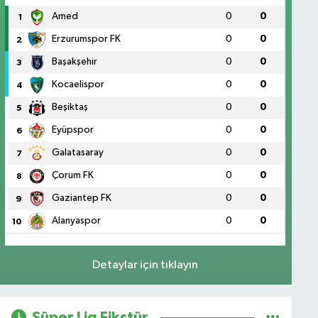
Amed
0
0
1
Erzurumspor FK
0
0
2
Başakşehir
0
0
3
Kocaelispor
0
0
4
Beşiktaş
0
0
5
Eyüpspor
0
0
6
Galatasaray
0
0
7
Çorum FK
0
0
8
Gaziantep FK
0
0
9
Alanyaspor
0
0
10
Detaylar için tıklayın
Süper Lig Fikstür