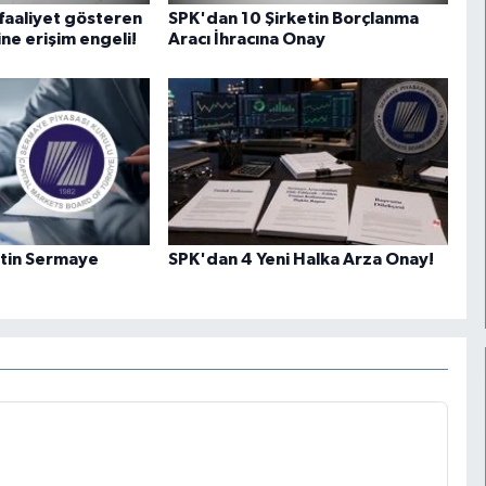
 faaliyet gösteren
SPK'dan 10 Şirketin Borçlanma
ine erişim engeli!
Aracı İhracına Onay
etin Sermaye
SPK'dan 4 Yeni Halka Arza Onay!