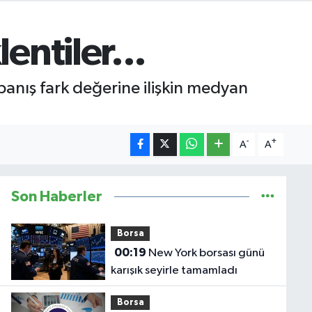
entiler...
anış fark değerine ilişkin medyan
-
+
A
A
Son Haberler
Borsa
00:19
New York borsası günü
karışık seyirle tamamladı
Borsa