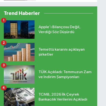
Trend Haberler
1
Apple'ı Bilançosu Değil,
Verdiği Söz Düşürdü
2
Temettü kararını açıklayan
şirketler
3
TÜİK Açıkladı: Temmuzun Zam
ve İndirim Şampiyonları
4
TCMB, 2026 İlk Çeyrek
Bankacılık Verilerini Açıkladı