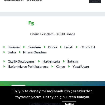
Finans Gundem – %100 Finans
Ekonomi
Gündem
Borsa
Emlak
Otomobil
Emtia
Finans Gundem
Gizlilik Sözleşmesi
Hakkımızda
İletişim
İlkelerimiz ve Politikalarımız
Künye
Yasal Uyarı
RSS
Copyright © 2024. Her hakkı saklıdır.
En iyi site deneyimi sağlamak için çerezlerden
faydalanıyoruz. Detaylar için lütfen tıklayın.
Haber Yazılımı:
TE Bilişim
Gizlilik Sözleşmesi
TAMAM