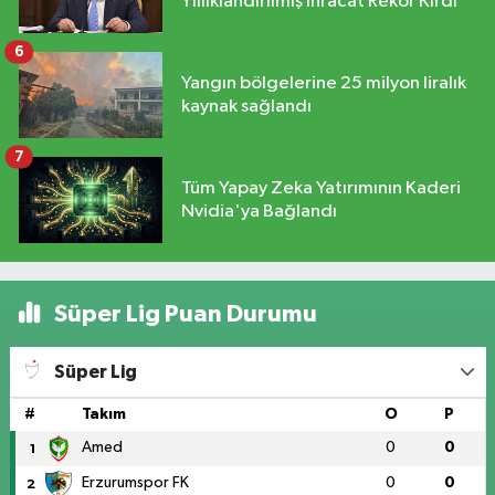
Yıllıklandırılmış İhracat Rekor Kırdı
6
Yangın bölgelerine 25 milyon liralık
kaynak sağlandı
7
Tüm Yapay Zeka Yatırımının Kaderi
Nvidia'ya Bağlandı
Süper Lig Puan Durumu
Süper Lig
#
Takım
O
P
Amed
0
0
1
Erzurumspor FK
0
0
2