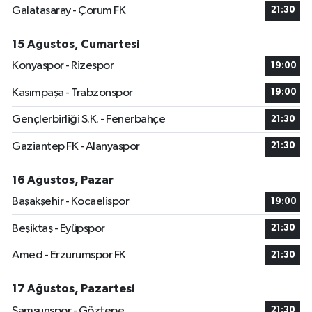
Galatasaray - Çorum FK
21:30
15 Ağustos, Cumartesi
Konyaspor - Rizespor
19:00
Kasımpaşa - Trabzonspor
19:00
Gençlerbirliği S.K. - Fenerbahçe
21:30
Gaziantep FK - Alanyaspor
21:30
16 Ağustos, Pazar
Başakşehir - Kocaelispor
19:00
Beşiktaş - Eyüpspor
21:30
Amed - Erzurumspor FK
21:30
17 Ağustos, Pazartesi
Samsunspor - Göztepe
21:30