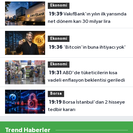
Ekonomi
19:39
VakıfBank'ın yılın ilk yarısında
net dönem karı 30 milyar lira
Ekonomi
19:36
'Bitcoin'in buna ihtiyacı yok'
Ekonomi
19:31
ABD'de tüketicilerin kısa
vadeli enflasyon beklentisi geriledi
Borsa
19:19
Borsa İstanbul'dan 2 hisseye
tedbir kararı
Trend Haberler