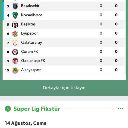
Başakşehir
0
0
3
Kocaelispor
0
0
4
Beşiktaş
0
0
5
Eyüpspor
0
0
6
Galatasaray
0
0
7
Çorum FK
0
0
8
Gaziantep FK
0
0
9
Alanyaspor
0
0
10
Detaylar için tıklayın
Süper Lig Fikstür
14 Ağustos, Cuma