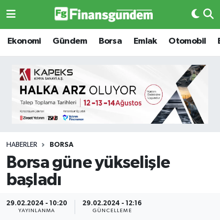
Ekonomi
Ekonomi
Ekonomi
Gündem
Borsa
Emlak
Otomobil
Gündem
Gündem
Borsa
Borsa
Emlak
Emlak
Emtia
Otomobil
HABERLER
BORSA
Borsa güne yükselişle
Otomobil
Emtia
başladı
Gizlilik Sözleşmesi
BITCOIN
29.02.2024 - 10:20
29.02.2024 - 12:16
Hakkımızda
Yapay Zeka
YAYINLANMA
GÜNCELLEME