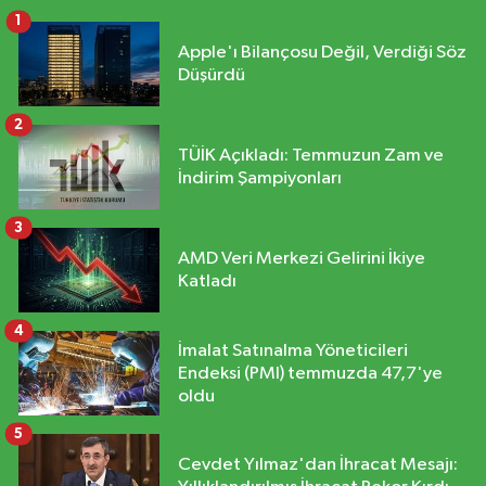
1
Apple'ı Bilançosu Değil, Verdiği Söz
Düşürdü
2
TÜİK Açıkladı: Temmuzun Zam ve
İndirim Şampiyonları
3
AMD Veri Merkezi Gelirini İkiye
Katladı
4
İmalat Satınalma Yöneticileri
Endeksi (PMI) temmuzda 47,7'ye
oldu
5
Cevdet Yılmaz'dan İhracat Mesajı: