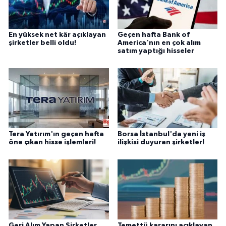
En yüksek net kâr açıklayan
Geçen hafta Bank of
şirketler belli oldu!
America'nın en çok alım
satım yaptığı hisseler
Tera Yatırım'ın geçen hafta
Borsa İstanbul'da yeni iş
öne çıkan hisse işlemleri!
ilişkisi duyuran şirketler!
Geri Alım Yapan Şirketler
Temettü kararını açıklayan