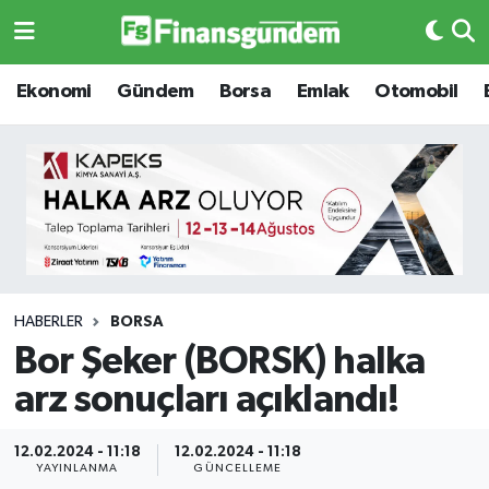
Ekonomi
Ekonomi
Ekonomi
Gündem
Borsa
Emlak
Otomobil
Gündem
Gündem
Borsa
Borsa
Emlak
Emlak
Emtia
Otomobil
HABERLER
BORSA
Bor Şeker (BORSK) halka
Otomobil
Emtia
arz sonuçları açıklandı!
Gizlilik Sözleşmesi
BITCOIN
12.02.2024 - 11:18
12.02.2024 - 11:18
Hakkımızda
Yapay Zeka
YAYINLANMA
GÜNCELLEME