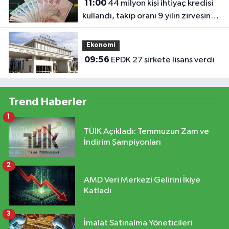
11:00
44 milyon kişi ihtiyaç kredisi
kullandı, takip oranı 9 yılın zirvesine
çıktı!
Ekonomi
09:56
EPDK 27 şirkete lisans verdi
Trend Haberler
1
TÜİK Açıkladı: Temmuzun Zam ve
İndirim Şampiyonları
2
AMD Veri Merkezi Gelirini İkiye
Katladı
3
İmalat Satınalma Yöneticileri