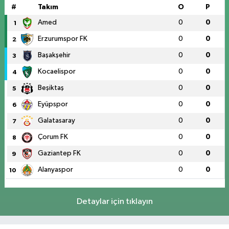
#
Takım
O
P
Amed
0
0
1
Erzurumspor FK
0
0
2
Başakşehir
0
0
3
Kocaelispor
0
0
4
Beşiktaş
0
0
5
Eyüpspor
0
0
6
Galatasaray
0
0
7
Çorum FK
0
0
8
Gaziantep FK
0
0
9
Alanyaspor
0
0
10
Detaylar için tıklayın