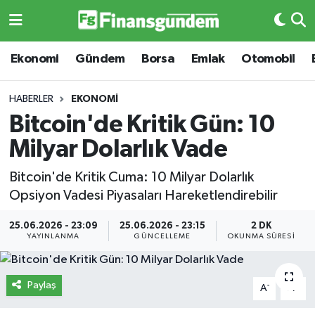
Ekonomi
Ekonomi
Ekonomi
Gündem
Borsa
Emlak
Otomobil
Gündem
Gündem
HABERLER
EKONOMI
Bitcoin'de Kritik Gün: 10
Borsa
Borsa
Milyar Dolarlık Vade
Emlak
Emlak
Bitcoin'de Kritik Cuma: 10 Milyar Dolarlık
Opsiyon Vadesi Piyasaları Hareketlendirebilir
Emtia
Otomobil
25.06.2026 - 23:09
25.06.2026 - 23:15
2 DK
Otomobil
Emtia
YAYINLANMA
GÜNCELLEME
OKUNMA SÜRESI
Gizlilik Sözleşmesi
BITCOIN
Paylaş
-
+
A
A
Hakkımızda
Yapay Zeka