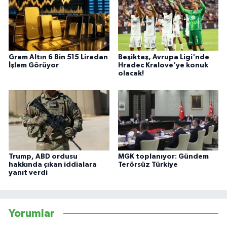
Gram Altın 6 Bin 515 Liradan
Beşiktaş, Avrupa Ligi'nde
İşlem Görüyor
Hradec Kralove'ye konuk
olacak!
Trump, ABD ordusu
MGK toplanıyor: Gündem
hakkında çıkan iddialara
Terörsüz Türkiye
yanıt verdi
Yorumlar