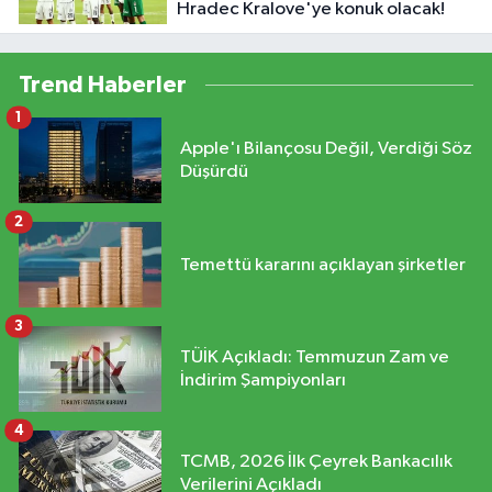
Hradec Kralove'ye konuk olacak!
Trend Haberler
1
Apple'ı Bilançosu Değil, Verdiği Söz
Düşürdü
2
Temettü kararını açıklayan şirketler
3
TÜİK Açıkladı: Temmuzun Zam ve
İndirim Şampiyonları
4
TCMB, 2026 İlk Çeyrek Bankacılık
Verilerini Açıkladı