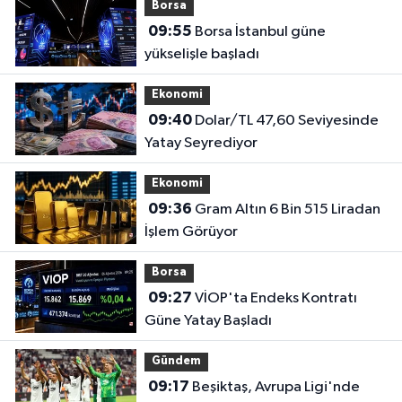
Borsa
09:55
Borsa İstanbul güne
yükselişle başladı
Ekonomi
09:40
Dolar/TL 47,60 Seviyesinde
Yatay Seyrediyor
Ekonomi
09:36
Gram Altın 6 Bin 515 Liradan
İşlem Görüyor
Borsa
09:27
VİOP'ta Endeks Kontratı
Güne Yatay Başladı
Gündem
09:17
Beşiktaş, Avrupa Ligi'nde