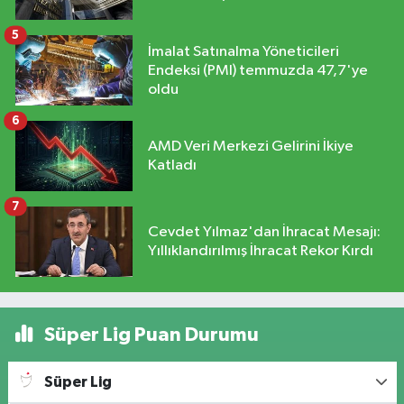
5
İmalat Satınalma Yöneticileri
Endeksi (PMI) temmuzda 47,7'ye
oldu
6
AMD Veri Merkezi Gelirini İkiye
Katladı
7
Cevdet Yılmaz'dan İhracat Mesajı:
Yıllıklandırılmış İhracat Rekor Kırdı
Süper Lig Puan Durumu
Süper Lig