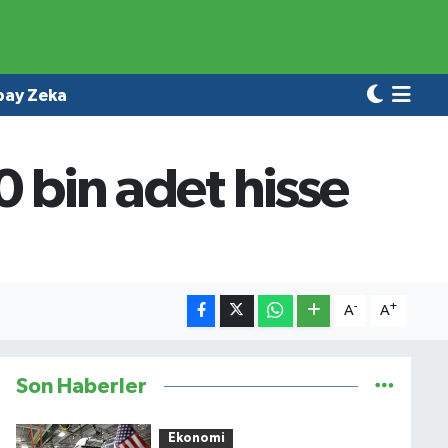
pay Zeka
0 bin adet hisse
-
+
A
A
Son Haberler
Ekonomi