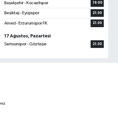
Başakşehir - Kocaelispor
19:00
Beşiktaş - Eyüpspor
21:30
Amed - Erzurumspor FK
21:30
17 Ağustos, Pazartesi
Samsunspor - Göztepe
21:30
ımız