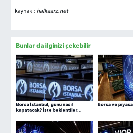
kaynak :
halkaarz.net
Bunlar da ilginizi çekebilir
Borsa İstanbul, günü nasıl
Borsa ve piyasa
kapatacak? İşte beklentiler...