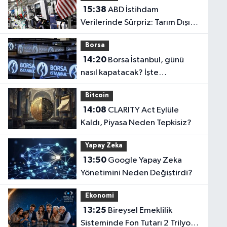
15:38
ABD İstihdam
Verilerinde Sürpriz: Tarım Dışı
İstihdam Temmuz'da 23 Bin
Borsa
Azaldı
14:20
Borsa İstanbul, günü
nasıl kapatacak? İşte
beklentiler...
Bitcoin
14:08
CLARITY Act Eylüle
Kaldı, Piyasa Neden Tepkisiz?
Yapay Zeka
13:50
Google Yapay Zeka
Yönetimini Neden Değiştirdi?
Ekonomi
13:25
Bireysel Emeklilik
Sisteminde Fon Tutarı 2 Trilyon