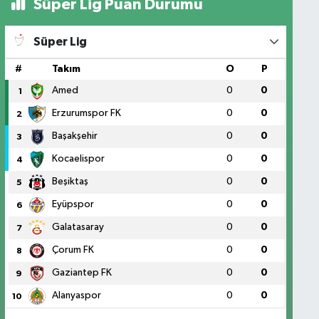
Süper Lig Puan Durumu
Süper Lig
#
Takım
O
P
Amed
0
0
1
Erzurumspor FK
0
0
2
Başakşehir
0
0
3
Kocaelispor
0
0
4
Beşiktaş
0
0
5
Eyüpspor
0
0
6
Galatasaray
0
0
7
Çorum FK
0
0
8
Gaziantep FK
0
0
9
Alanyaspor
0
0
10