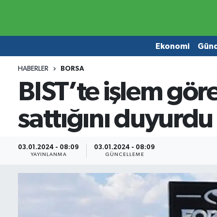
Ekonomi
Ekonomi
Ekonomi
Gün
Gündem
Gündem
HABERLER
BORSA
BIST’te işlem göre
Borsa
Borsa
sattığını duyurdu
Emlak
Emlak
Emtia
Otomobil
03.01.2024 - 08:09
03.01.2024 - 08:09
YAYINLANMA
GÜNCELLEME
Otomobil
Emtia
Gizlilik Sözleşmesi
BITCOIN
Hakkımızda
Yapay Zeka