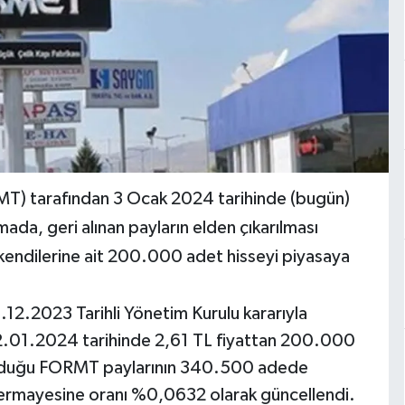
MT) tarafından 3 Ocak 2024 tarihinde (bugün)
da, geri alınan payların elden çıkarılması
i kendilerine ait 200.000 adet hisseyi piyasaya
5.12.2023 Tarihli Yönetim Kurulu kararıyla
 02.01.2024 tarihinde 2,61 TL fiyattan 200.000
ip olduğu FORMT paylarının 340.500 adede
et sermayesine oranı %0,0632 olarak güncellendi.