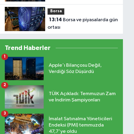
TL'yi Aştı
Borsa
13:14
Borsa ve piyasalarda gün
ortası
Trend Haberler
1
Apple'ı Bilançosu Değil,
Verdiği Söz Düşürdü
2
TÜİK Açıkladı: Temmuzun Zam
ve İndirim Şampiyonları
3
İmalat Satınalma Yöneticileri
Endeksi (PMI) temmuzda
47,7'ye oldu