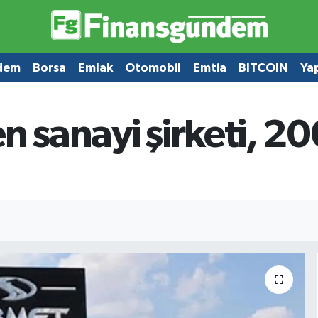
dem
Borsa
Emlak
Otomobil
Emtia
BITCOIN
Ya
n sanayi şirketi, 20