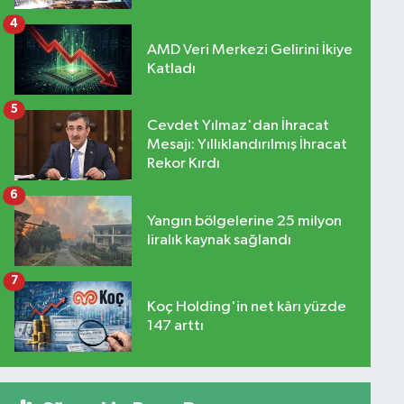
4
AMD Veri Merkezi Gelirini İkiye
Katladı
5
Cevdet Yılmaz'dan İhracat
Mesajı: Yıllıklandırılmış İhracat
Rekor Kırdı
6
Yangın bölgelerine 25 milyon
liralık kaynak sağlandı
7
Koç Holding'in net kârı yüzde
147 arttı