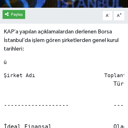
İletişim
Paylaş
-
+
A
A
Künye
KAP’a yapılan açıklamalardan derlenen Borsa
Yasal Uyarı
İstanbul’da işlem gören şirketlerden genel kurul
tarihleri:
ü
                                Türü
-------------------             ----
İdeal Finansal                  Olağ