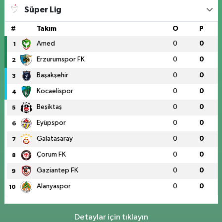
Süper Lig
#
Takım
O
P
Amed
0
0
1
Erzurumspor FK
0
0
2
Başakşehir
0
0
3
Kocaelispor
0
0
4
Beşiktaş
0
0
5
Eyüpspor
0
0
6
Galatasaray
0
0
7
Çorum FK
0
0
8
Gaziantep FK
0
0
9
Alanyaspor
0
0
10
Detaylar için tıklayın