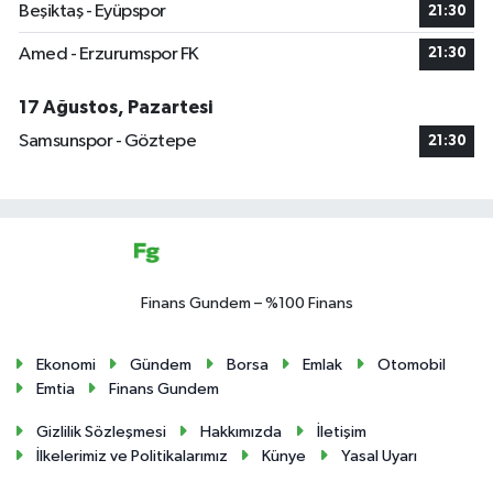
Beşiktaş - Eyüpspor
21:30
Amed - Erzurumspor FK
21:30
17 Ağustos, Pazartesi
Samsunspor - Göztepe
21:30
Finans Gundem – %100 Finans
Ekonomi
Gündem
Borsa
Emlak
Otomobil
Emtia
Finans Gundem
Gizlilik Sözleşmesi
Hakkımızda
İletişim
İlkelerimiz ve Politikalarımız
Künye
Yasal Uyarı