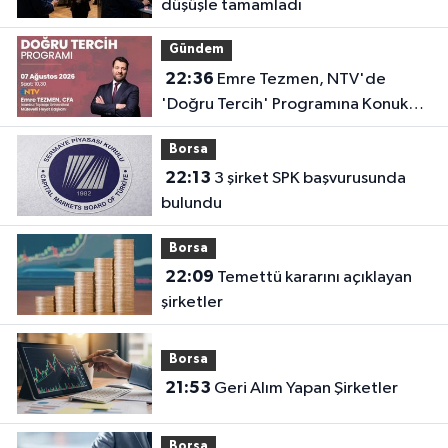
düşüşle tamamladı
Gündem
22:36
Emre Tezmen, NTV'de
'Doğru Tercih' Programına Konuk
Olacak
Borsa
22:13
3 şirket SPK başvurusunda
bulundu
Borsa
22:09
Temettü kararını açıklayan
şirketler
Borsa
21:53
Geri Alım Yapan Şirketler
Borsa