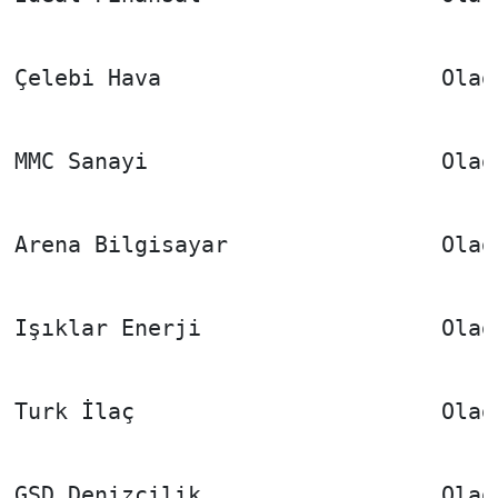
Çelebi Hava                     Olağ
MMC Sanayi                      Olağ
Arena Bilgisayar                Olağ
Işıklar Enerji                  Olağ
Turk İlaç                       Olağ
GSD Denizcilik                  Olağ