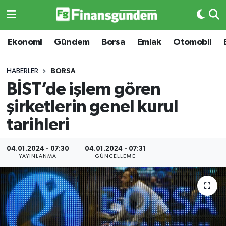
Ekonomi
Ekonomi
Ekonomi
Gündem
Borsa
Emlak
Otomobil
Gündem
Gündem
HABERLER
BORSA
BİST’de işlem gören
Borsa
Borsa
şirketlerin genel kurul
Emlak
Emlak
tarihleri
Emtia
Otomobil
04.01.2024 - 07:30
04.01.2024 - 07:31
YAYINLANMA
GÜNCELLEME
Otomobil
Emtia
Gizlilik Sözleşmesi
BITCOIN
Hakkımızda
Yapay Zeka