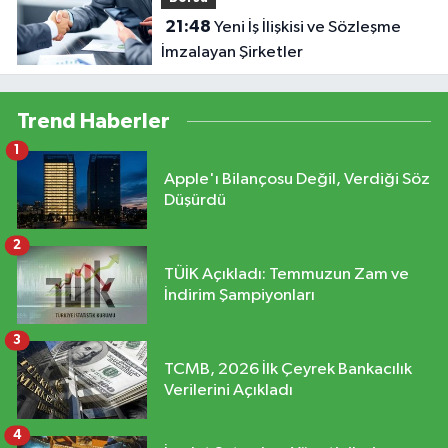
21:48
Yeni İş İlişkisi ve Sözleşme
İmzalayan Şirketler
Trend Haberler
1
Apple'ı Bilançosu Değil, Verdiği Söz
Düşürdü
2
TÜİK Açıkladı: Temmuzun Zam ve
İndirim Şampiyonları
3
TCMB, 2026 İlk Çeyrek Bankacılık
Verilerini Açıkladı
4