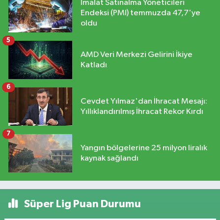
İmalat Satınalma Yöneticileri
Endeksi (PMI) temmuzda 47,7'ye
oldu
5
AMD Veri Merkezi Gelirini İkiye
Katladı
6
Cevdet Yılmaz'dan İhracat Mesajı:
Yıllıklandırılmış İhracat Rekor Kırdı
7
Yangın bölgelerine 25 milyon liralık
kaynak sağlandı
Süper Lig Puan Durumu