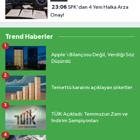
23:06
SPK'dan 4 Yeni Halka Arza
Onay!
Trend Haberler
1
Apple'ı Bilançosu Değil, Verdiği Söz
Düşürdü
2
Temettü kararını açıklayan şirketler
3
TÜİK Açıkladı: Temmuzun Zam ve
İndirim Şampiyonları
4