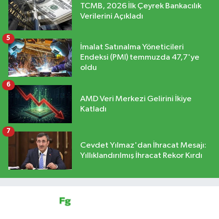
TCMB, 2026 İlk Çeyrek Bankacılık
Verilerini Açıkladı
5
İmalat Satınalma Yöneticileri
Endeksi (PMI) temmuzda 47,7'ye
oldu
6
AMD Veri Merkezi Gelirini İkiye
Katladı
7
Cevdet Yılmaz'dan İhracat Mesajı:
Yıllıklandırılmış İhracat Rekor Kırdı