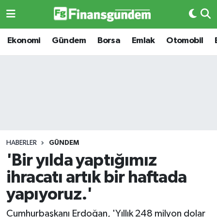
Ekonomi
Ekonomi
Ekonomi
Gündem
Borsa
Emlak
Otomobil
Gündem
Gündem
Borsa
Borsa
Emlak
Emlak
Emtia
Otomobil
HABERLER
GÜNDEM
'Bir yılda yaptığımız
Otomobil
Emtia
ihracatı artık bir haftada
Gizlilik Sözleşmesi
BITCOIN
yapıyoruz.'
Hakkımızda
Yapay Zeka
Cumhurbaşkanı Erdoğan, 'Yıllık 248 milyon dolar