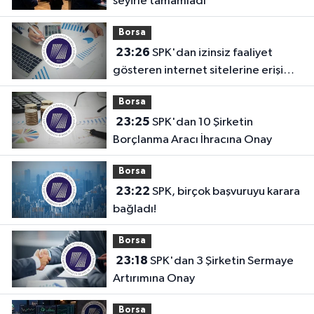
seyirle tamamladı
Borsa
23:26
SPK'dan izinsiz faaliyet
gösteren internet sitelerine erişim
engeli!
Borsa
23:25
SPK'dan 10 Şirketin
Borçlanma Aracı İhracına Onay
Borsa
23:22
SPK, birçok başvuruyu karara
bağladı!
Borsa
23:18
SPK'dan 3 Şirketin Sermaye
Artırımına Onay
Borsa