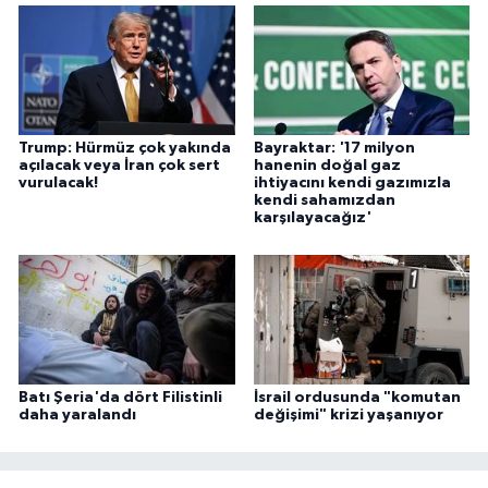
Trump: Hürmüz çok yakında
Bayraktar: '17 milyon
açılacak veya İran çok sert
hanenin doğal gaz
vurulacak!
ihtiyacını kendi gazımızla
kendi sahamızdan
karşılayacağız'
Batı Şeria'da dört Filistinli
İsrail ordusunda "komutan
daha yaralandı
değişimi" krizi yaşanıyor