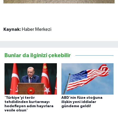
Kaynak:
Haber Merkezi
Bunlar da ilginizi çekebilir
'Türkiye'yi terör
ABD'nin füze stoğuna
tehdidinden kurtarmayı
ilişkin yeni iddialar
hedefleyen adım hayırlara
gündeme geldi!
vesile olsun'