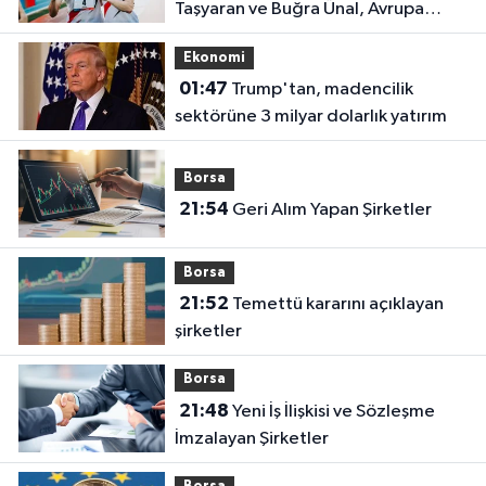
Taşyaran ve Buğra Ünal, Avrupa
Şampiyonası'nda finalde!
Ekonomi
01:47
Trump'tan, madencilik
sektörüne 3 milyar dolarlık yatırım
Borsa
21:54
Geri Alım Yapan Şirketler
Borsa
21:52
Temettü kararını açıklayan
şirketler
Borsa
21:48
Yeni İş İlişkisi ve Sözleşme
İmzalayan Şirketler