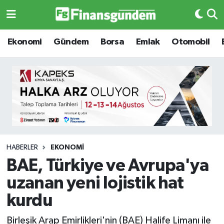
Ekonomi
Ekonomi
Ekonomi
Gündem
Borsa
Emlak
Otomobil
Gündem
Gündem
Borsa
Borsa
Emlak
Emlak
Emtia
Otomobil
HABERLER
EKONOMI
BAE, Türkiye ve Avrupa'ya
Otomobil
Emtia
uzanan yeni lojistik hat
Gizlilik Sözleşmesi
BITCOIN
kurdu
Hakkımızda
Yapay Zeka
Birleşik Arap Emirlikleri'nin (BAE) Halife Limanı ile