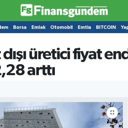
dem
Borsa
Emlak
Otomobil
Emtia
BITCOIN
Ya
dışı üretici fiyat end
28 arttı