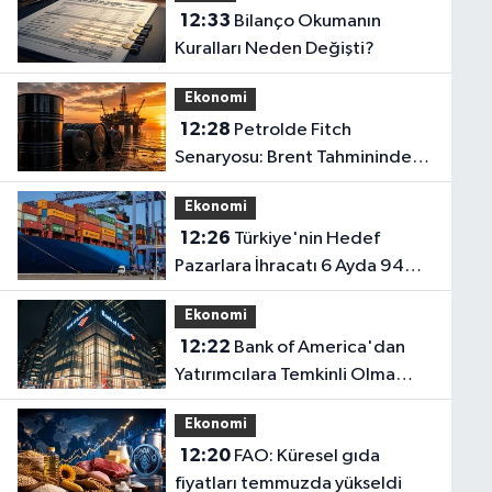
12:33
Bilanço Okumanın
Kuralları Neden Değişti?
Ekonomi
12:28
Petrolde Fitch
Senaryosu: Brent Tahmininde
Risk Primi ve Arz Dengesi
Ekonomi
Vurgusu
12:26
Türkiye'nin Hedef
Pazarlara İhracatı 6 Ayda 94
Milyar Dolara Ulaştı
Ekonomi
12:22
Bank of America'dan
Yatırımcılara Temkinli Olma
Çağrısı
Ekonomi
12:20
FAO: Küresel gıda
fiyatları temmuzda yükseldi