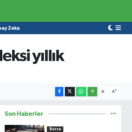
pay Zeka
eksi yıllık
-
+
A
A
Son Haberler
Borsa