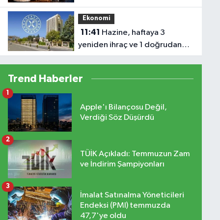
Ekonomi
11:41
Hazine, haftaya 3
yeniden ihraç ve 1 doğrudan
satış ile borçlanacak
Trend Haberler
1
Apple'ı Bilançosu Değil,
Verdiği Söz Düşürdü
2
TÜİK Açıkladı: Temmuzun Zam
ve İndirim Şampiyonları
3
İmalat Satınalma Yöneticileri
Endeksi (PMI) temmuzda
47,7'ye oldu