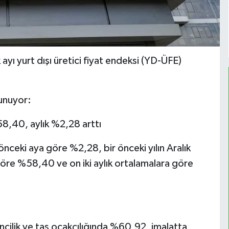
 ayı yurt dışı üretici fiyat endeksi (YD-ÜFE)
lunuyor:
%58,40, aylık %2,28 arttı
nceki aya göre %2,28, bir önceki yılın Aralık
göre %58,40 ve on iki aylık ortalamalara göre
encilik ve taş ocakçılığında %60,92, imalatta