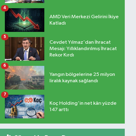
4
AMD Veri Merkezi Gelirini İkiye
Katladı
5
Cevdet Yılmaz'dan İhracat
Mesajı: Yıllıklandırılmış İhracat
Rekor Kırdı
6
Yangın bölgelerine 25 milyon
liralık kaynak sağlandı
7
Koç Holding'in net kârı yüzde
147 arttı