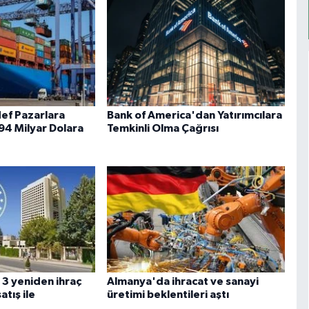
ef Pazarlara
Bank of America'dan Yatırımcılara
 94 Milyar Dolara
Temkinli Olma Çağrısı
 3 yeniden ihraç
Almanya'da ihracat ve sanayi
tış ile
üretimi beklentileri aştı