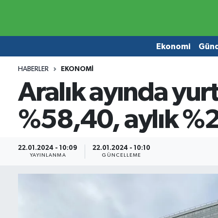
Ekonomi
Ekonomi
Ekonomi
Gün
Gündem
Gündem
HABERLER
EKONOMI
Aralık ayında yurt 
Borsa
Borsa
%58,40, aylık %2,
Emlak
Emlak
Emtia
Otomobil
22.01.2024 - 10:09
22.01.2024 - 10:10
YAYINLANMA
GÜNCELLEME
Otomobil
Emtia
Gizlilik Sözleşmesi
BITCOIN
Hakkımızda
Yapay Zeka