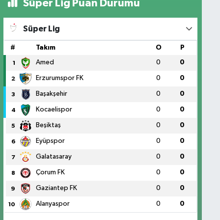
Süper Lig Puan Durumu
Süper Lig
#
Takım
O
P
Amed
0
0
1
Erzurumspor FK
0
0
2
Başakşehir
0
0
3
Kocaelispor
0
0
4
Beşiktaş
0
0
5
Eyüpspor
0
0
6
Galatasaray
0
0
7
Çorum FK
0
0
8
Gaziantep FK
0
0
9
Alanyaspor
0
0
10