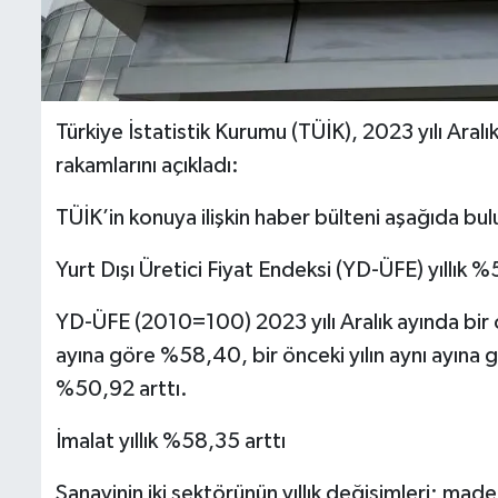
Türkiye İstatistik Kurumu (TÜİK), 2023 yılı Aralık
rakamlarını açıkladı:
TÜİK’in konuya ilişkin haber bülteni aşağıda bu
Yurt Dışı Üretici Fiyat Endeksi (YD-ÜFE) yıllık 
YD-ÜFE (2010=100) 2023 yılı Aralık ayında bir ö
ayına göre %58,40, bir önceki yılın aynı ayına 
%50,92 arttı.
İmalat yıllık %58,35 arttı
Sanayinin iki sektörünün yıllık değişimleri; mad