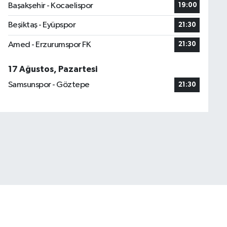
Başakşehir - Kocaelispor
19:00
Beşiktaş - Eyüpspor
21:30
Amed - Erzurumspor FK
21:30
17 Ağustos, Pazartesi
Samsunspor - Göztepe
21:30