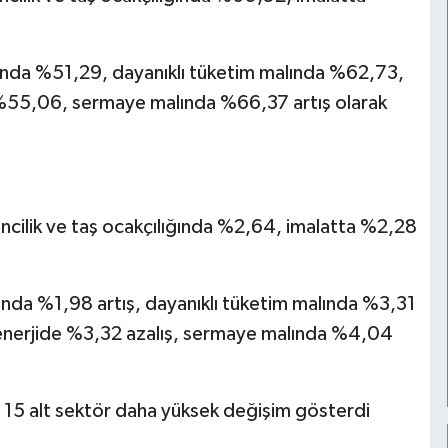
malında %51,29, dayanıklı tüketim malında %62,73,
%55,06, sermaye malında %66,37 artış olarak
encilik ve taş ocakçılığında %2,64, imalatta %2,28
alında %1,98 artış, dayanıklı tüketim malında %3,31
, enerjide %3,32 azalış, sermaye malında %4,04
, 15 alt sektör daha yüksek değişim gösterdi