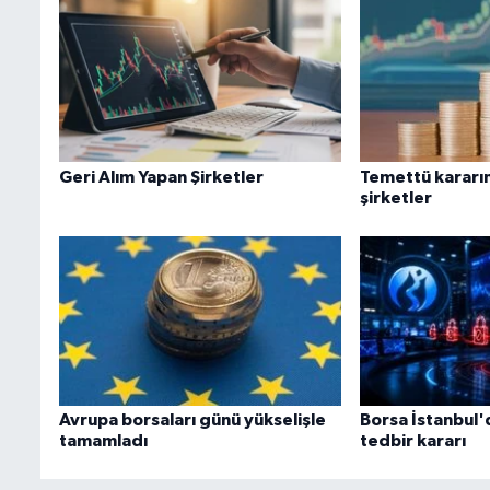
Geri Alım Yapan Şirketler
Temettü kararın
şirketler
Avrupa borsaları günü yükselişle
Borsa İstanbul'
tamamladı
tedbir kararı