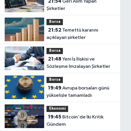
21:54
Geri Alım Yapan
Şirketler
Borsa
21:52
Temettü kararını
açıklayan şirketler
Borsa
21:48
Yeni İş İlişkisi ve
Sözleşme İmzalayan Şirketler
Borsa
19:49
Avrupa borsaları günü
yükselişle tamamladı
Ekonomi
19:45
Bitcoin'de İki Kritik
Gündem