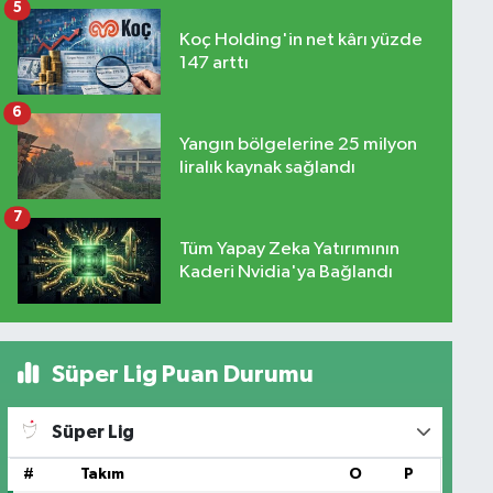
5
Koç Holding'in net kârı yüzde
147 arttı
6
Yangın bölgelerine 25 milyon
liralık kaynak sağlandı
7
Tüm Yapay Zeka Yatırımının
Kaderi Nvidia'ya Bağlandı
Süper Lig Puan Durumu
Süper Lig
#
Takım
O
P