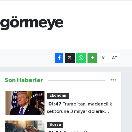
m görmeye
-
+
A
A
Son Haberler
Ekonomi
01:47
Trump'tan, madencilik
sektörüne 3 milyar dolarlık
yatırım
Borsa