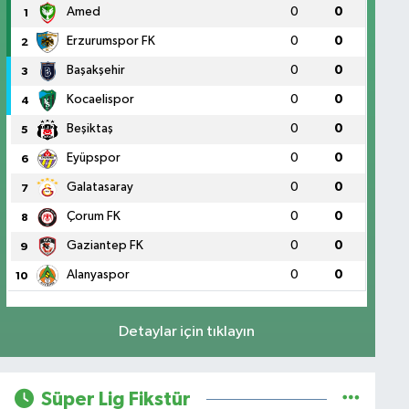
Amed
0
0
1
Erzurumspor FK
0
0
2
Başakşehir
0
0
3
Kocaelispor
0
0
4
Beşiktaş
0
0
5
Eyüpspor
0
0
6
Galatasaray
0
0
7
Çorum FK
0
0
8
Gaziantep FK
0
0
9
Alanyaspor
0
0
10
Detaylar için tıklayın
Süper Lig Fikstür