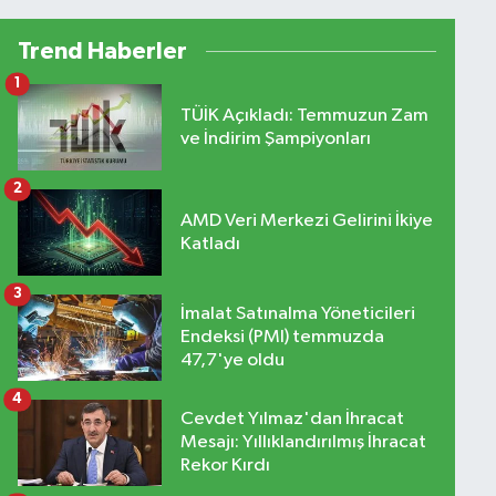
Trend Haberler
1
TÜİK Açıkladı: Temmuzun Zam
ve İndirim Şampiyonları
2
AMD Veri Merkezi Gelirini İkiye
Katladı
3
İmalat Satınalma Yöneticileri
Endeksi (PMI) temmuzda
47,7'ye oldu
4
Cevdet Yılmaz'dan İhracat
Mesajı: Yıllıklandırılmış İhracat
Rekor Kırdı