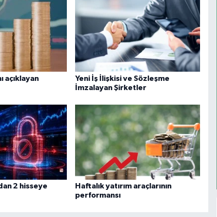
ı açıklayan
Yeni İş İlişkisi ve Sözleşme
İmzalayan Şirketler
dan 2 hisseye
Haftalık yatırım araçlarının
performansı