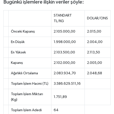
Bugünkü işlemlere ilişkin veriler şöyle:
STANDART
DOLAR/ONS
TL/KG
Önceki Kapanış
2.105.000,00
2.015,00
En Düşük
1.998.000,00
2.004,00
En Yüksek
2.103.500,00
2.113,50
Kapanış
2.102.000,00
2.005,00
Ağırlıklı Ortalama
2.083.934,70
2.048,68
Toplam İşlem Hacmi (TL)
3.586.629.511,16
Toplam İşlem Miktarı
1.751,89
(Kg)
Toplam İşlem Adedi
64