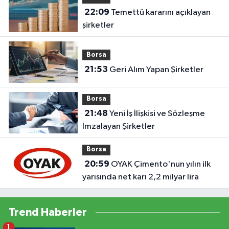
22:09
Temettü kararını açıklayan
şirketler
Borsa
21:53
Geri Alım Yapan Şirketler
Borsa
21:48
Yeni İş İlişkisi ve Sözleşme
İmzalayan Şirketler
Borsa
20:59
OYAK Çimento'nun yılın ilk
yarısında net karı 2,2 milyar lira
Trend Haberler
1