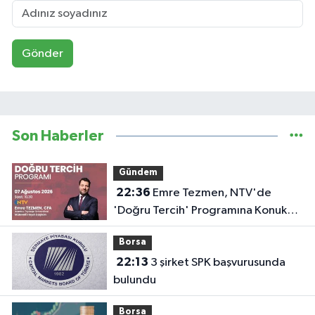
Gönder
Son Haberler
Gündem
22:36
Emre Tezmen, NTV'de
'Doğru Tercih' Programına Konuk
Olacak
Borsa
22:13
3 şirket SPK başvurusunda
bulundu
Borsa