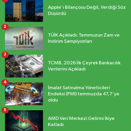
Apple'ı Bilançosu Değil, Verdiği Söz
Düşürdü
2
TÜİK Açıkladı: Temmuzun Zam ve
İndirim Şampiyonları
3
TCMB, 2026 İlk Çeyrek Bankacılık
Verilerini Açıkladı
4
İmalat Satınalma Yöneticileri
Endeksi (PMI) temmuzda 47,7'ye
oldu
5
AMD Veri Merkezi Gelirini İkiye
Katladı