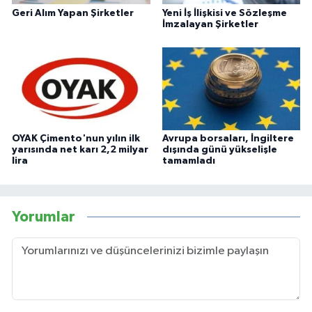
Geri Alım Yapan Şirketler
Yeni İş İlişkisi ve Sözleşme
İmzalayan Şirketler
OYAK Çimento'nun yılın ilk
Avrupa borsaları, İngiltere
yarısında net karı 2,2 milyar
dışında günü yükselişle
lira
tamamladı
Yorumlar