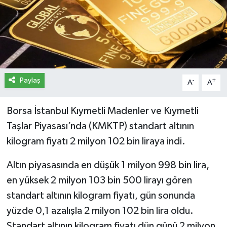
İletişim
Künye
Yasal Uyarı
Paylaş
-
+
A
A
Borsa İstanbul Kıymetli Madenler ve Kıymetli
Taşlar Piyasası’nda (KMKTP) standart altının
kilogram fiyatı 2 milyon 102 bin liraya indi.
Altın piyasasında en düşük 1 milyon 998 bin lira,
en yüksek 2 milyon 103 bin 500 lirayı gören
standart altının kilogram fiyatı, gün sonunda
yüzde 0,1 azalışla 2 milyon 102 bin lira oldu.
Standart altının kilogram fiyatı dün günü 2 milyon