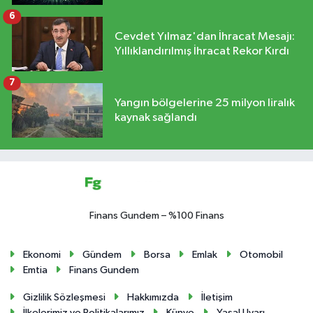
6
Cevdet Yılmaz'dan İhracat Mesajı:
Yıllıklandırılmış İhracat Rekor Kırdı
7
Yangın bölgelerine 25 milyon liralık
kaynak sağlandı
Finans Gundem – %100 Finans
Ekonomi
Gündem
Borsa
Emlak
Otomobil
Emtia
Finans Gundem
Gizlilik Sözleşmesi
Hakkımızda
İletişim
İlkelerimiz ve Politikalarımız
Künye
Yasal Uyarı