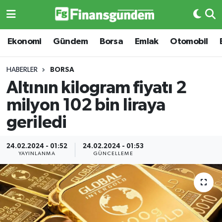
Ekonomi
Ekonomi
Ekonomi
Gündem
Borsa
Emlak
Otomobil
Gündem
Gündem
HABERLER
BORSA
Altının kilogram fiyatı 2
Borsa
Borsa
milyon 102 bin liraya
Emlak
Emlak
geriledi
Emtia
Otomobil
24.02.2024 - 01:52
24.02.2024 - 01:53
YAYINLANMA
GÜNCELLEME
Otomobil
Emtia
Gizlilik Sözleşmesi
BITCOIN
Hakkımızda
Yapay Zeka