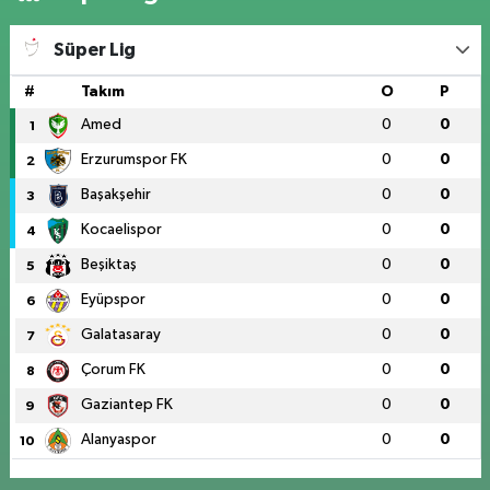
Süper Lig
#
Takım
O
P
Amed
0
0
1
Erzurumspor FK
0
0
2
Başakşehir
0
0
3
Kocaelispor
0
0
4
Beşiktaş
0
0
5
Eyüpspor
0
0
6
Galatasaray
0
0
7
Çorum FK
0
0
8
Gaziantep FK
0
0
9
Alanyaspor
0
0
10