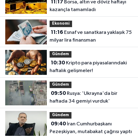
11:17
Borsa, altın ve döviz haftayı
kazançla tamamladı
Ekonomi
11:16
Esnaf ve sanatkara yaklaşık 75
milyar lira finansman
Gündem
10:30
Kripto para piyasalarındaki
haftalık gelişmeler!
Gündem
09:50
Rusya: 'Ukrayna'da bir
haftada 34 gemiyi vurduk'
Gündem
09:40
İran Cumhurbaşkanı
Pezeşkiyan, mutabakat çağrısı yaptı