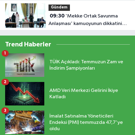
Gündem
09:30
'Mekke Ortak Savunma
Anlaşması' kamuoyunun dikkatini
çekti
Trend Haberler
1
TÜİK Açıkladı: Temmuzun Zam ve
İndirim Şampiyonları
2
AMD Veri Merkezi Gelirini İkiye
Katladı
3
İmalat Satınalma Yöneticileri
Endeksi (PMI) temmuzda 47,7'ye
oldu