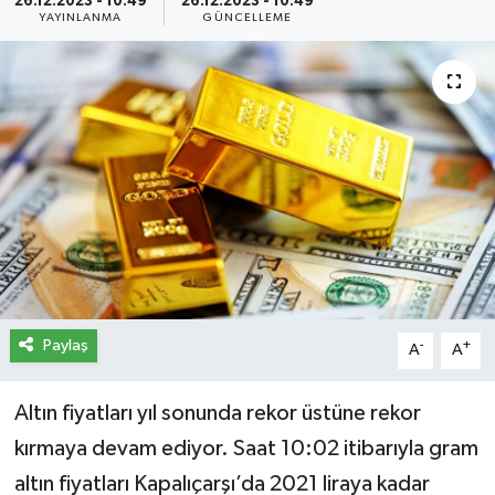
26.12.2023 - 10:49
26.12.2023 - 10:49
YAYINLANMA
GÜNCELLEME
İletişim
Künye
Yasal Uyarı
Paylaş
-
+
A
A
Altın fiyatları yıl sonunda rekor üstüne rekor
kırmaya devam ediyor. Saat 10:02 itibarıyla gram
altın fiyatları Kapalıçarşı’da 2021 liraya kadar