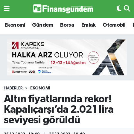
Ekonomi
Ekonomi
Ekonomi
Gündem
Borsa
Emlak
Otomobil
Gündem
Gündem
Borsa
Borsa
Emlak
Emlak
Emtia
Otomobil
HABERLER
EKONOMI
Altın fiyatlarında rekor!
Otomobil
Emtia
Kapalıçarşı’da 2.021 lira
Gizlilik Sözleşmesi
BITCOIN
seviyesi görüldü
Hakkımızda
Yapay Zeka