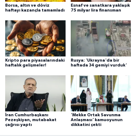
Borsa, altın ve döviz
Esnaf ve sanatkara yaklaşık
haftayı kazançla tamamladı
75 milyar lira finansman
Kripto para piyasalarındaki
Rusya: 'Ukrayna'da bir
haftalık gelişmeler!
haftada 34 gemiyi vurduk'
İran Cumhurbaşkanı
'Mekke Ortak Savunma
Pezeşkiyan, mutabakat
Anlaşması' kamuoyunun
çağrısı yaptı
dikkatini çekti