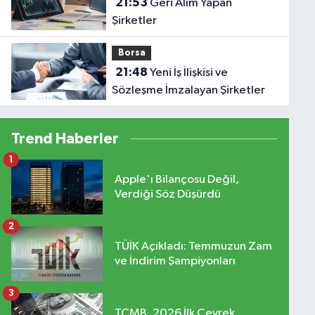
21:53
Geri Alım Yapan
Şirketler
Borsa
21:48
Yeni İş İlişkisi ve
Sözleşme İmzalayan Şirketler
Trend Haberler
1
Apple'ı Bilançosu Değil,
Verdiği Söz Düşürdü
2
TÜİK Açıkladı: Temmuzun Zam
ve İndirim Şampiyonları
3
TCMB, 2026 İlk Çeyrek