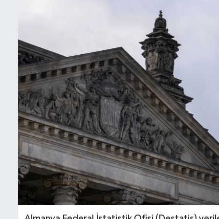
İletişim
Künye
Yasal Uyarı
Almanya Federal İstatistik Ofisi (Destatis) veri