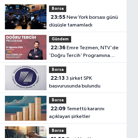
Borsa
23:55
New York borsası günü
düşüşle tamamladı
Gündem
22:36
Emre Tezmen, NTV'de
'Doğru Tercih' Programına
Konuk Olacak
Borsa
22:13
3 şirket SPK
başvurusunda bulundu
Borsa
22:09
Temettü kararını
açıklayan şirketler
Borsa