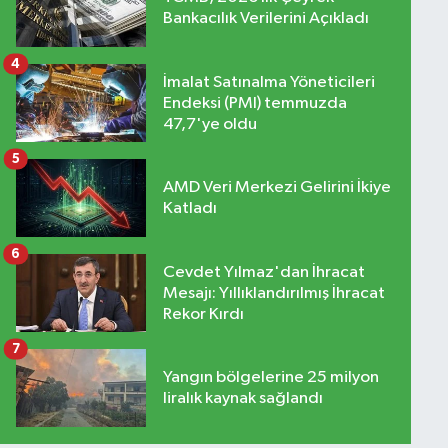
Bankacılık Verilerini Açıkladı
4
İmalat Satınalma Yöneticileri
Endeksi (PMI) temmuzda
47,7'ye oldu
5
AMD Veri Merkezi Gelirini İkiye
Katladı
6
Cevdet Yılmaz'dan İhracat
Mesajı: Yıllıklandırılmış İhracat
Rekor Kırdı
7
Yangın bölgelerine 25 milyon
liralık kaynak sağlandı