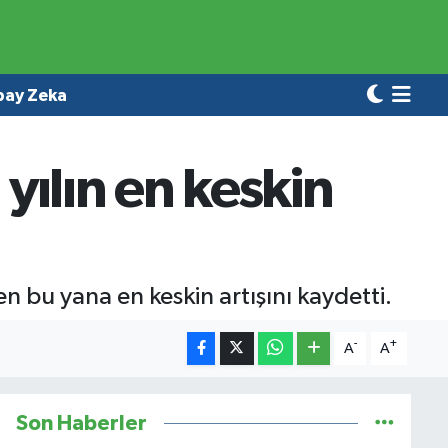
pay Zeka
yılın en keskin
n bu yana en keskin artışını kaydetti.
-
+
A
A
Son Haberler