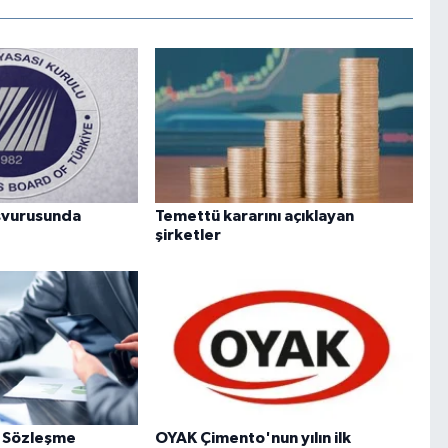
aşvurusunda
Temettü kararını açıklayan
şirketler
ve Sözleşme
OYAK Çimento'nun yılın ilk