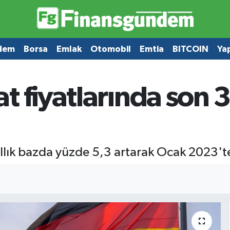
dem
Borsa
Emlak
Otomobil
Emtia
BITCOIN
Ya
 fiyatlarında son 3 
ıllık bazda yüzde 5,3 artarak Ocak 2023'te