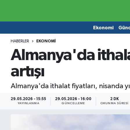
Ekonomi
Ekonomi
Ekonomi
Gün
Gündem
Gündem
HABERLER
EKONOMI
Almanya'da ithalat
Borsa
Borsa
artışı
Emlak
Emlak
Emtia
Otomobil
Almanya'da ithalat fiyatları, nisanda y
Otomobil
Emtia
29.05.2026 - 15:55
29.05.2026 - 16:00
2 DK
YAYINLANMA
GÜNCELLEME
OKUNMA SÜRESI
Gizlilik Sözleşmesi
BITCOIN
Hakkımızda
Yapay Zeka