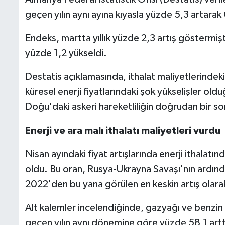
geçen yılın aynı ayına kıyasla yüzde 5,3 artarak
Endeks, martta yıllık yüzde 2,3 artış göstermişti
yüzde 1,2 yükseldi.
Destatis açıklamasında, ithalat maliyetlerindek
küresel enerji fiyatlarındaki şok yükselişler oldu
Doğu'daki askeri hareketliliğin doğrudan bir son
Enerji ve ara malı ithalatı maliyetleri vurdu
Nisan ayındaki fiyat artışlarında enerji ithalatın
oldu. Bu oran, Rusya-Ukrayna Savaşı'nın ardında
2022'den bu yana görülen en keskin artış olarak
Alt kalemler incelendiğinde, gazyağı ve benzin gi
geçen yılın aynı dönemine göre yüzde 58,1 artt