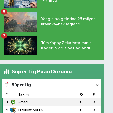
147 arttı
6
Yangın bölgelerine 25 milyon
liralık kaynak sağlandı
7
Tüm Yapay Zeka Yatırımının
Kaderi Nvidia'ya Bağlandı
Süper Lig Puan Durumu
Süper Lig
#
Takım
O
P
Amed
0
0
1
Erzurumspor FK
0
0
2