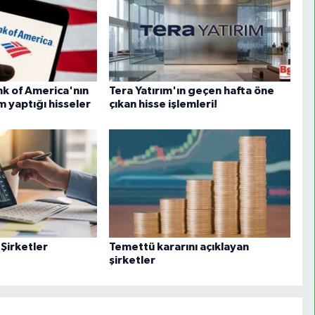
k of America'nın
Tera Yatırım'ın geçen hafta öne
m yaptığı hisseler
çıkan hisse işlemleri!
 Şirketler
Temettü kararını açıklayan
şirketler