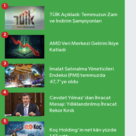
1
TÜİK Açıkladı: Temmuzun Zam
ve İndirim Şampiyonları
2
AMD Veri Merkezi Gelirini İkiye
Katladı
3
İmalat Satınalma Yöneticileri
Endeksi (PMI) temmuzda
47,7'ye oldu
4
Cevdet Yılmaz'dan İhracat
Mesajı: Yıllıklandırılmış İhracat
Rekor Kırdı
5
Koç Holding'in net kârı yüzde