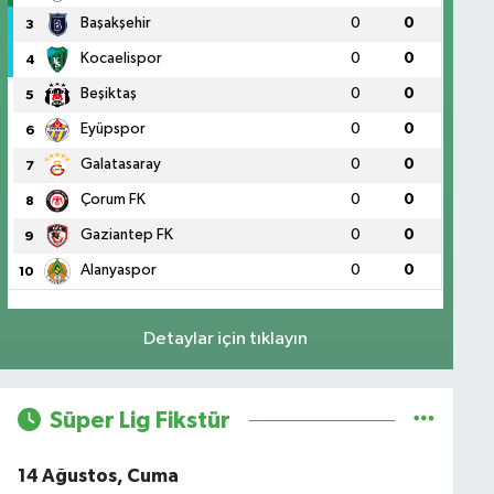
Başakşehir
0
0
3
Kocaelispor
0
0
4
Beşiktaş
0
0
5
Eyüpspor
0
0
6
Galatasaray
0
0
7
Çorum FK
0
0
8
Gaziantep FK
0
0
9
Alanyaspor
0
0
10
Detaylar için tıklayın
Süper Lig Fikstür
14 Ağustos, Cuma