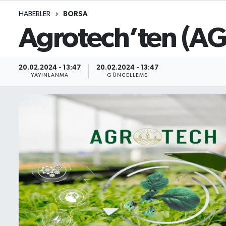
HABERLER
BORSA
İletişim
Agrotech’ten (AGR
Künye
20.02.2024 - 13:47
20.02.2024 - 13:47
Yasal Uyarı
YAYINLANMA
GÜNCELLEME