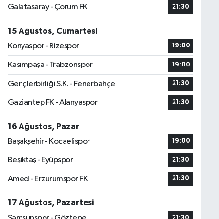
Galatasaray - Çorum FK
21:30
15 Ağustos, Cumartesi
Konyaspor - Rizespor
19:00
Kasımpaşa - Trabzonspor
19:00
Gençlerbirliği S.K. - Fenerbahçe
21:30
Gaziantep FK - Alanyaspor
21:30
16 Ağustos, Pazar
Başakşehir - Kocaelispor
19:00
Beşiktaş - Eyüpspor
21:30
Amed - Erzurumspor FK
21:30
17 Ağustos, Pazartesi
Samsunspor - Göztepe
21:30