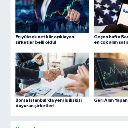
En yüksek net kâr açıklayan
Geçen hafta Ban
şirketler belli oldu!
en çok alım satı
Borsa İstanbul'da yeni iş ilişkisi
Geri Alım Yapan
duyuran şirketler!