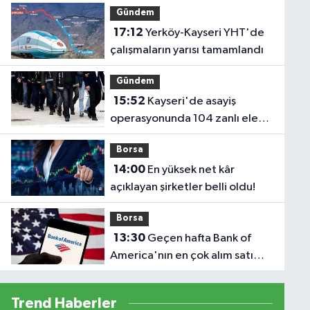
Gündem
17:12
Yerköy-Kayseri YHT'de
çalışmaların yarısı tamamlandı
Gündem
15:52
Kayseri'de asayiş
operasyonunda 104 zanlı ele
geçirildi
Borsa
14:00
En yüksek net kâr
açıklayan şirketler belli oldu!
Borsa
13:30
Geçen hafta Bank of
America'nın en çok alım satım
yaptığı hisseler
Trend Haberler