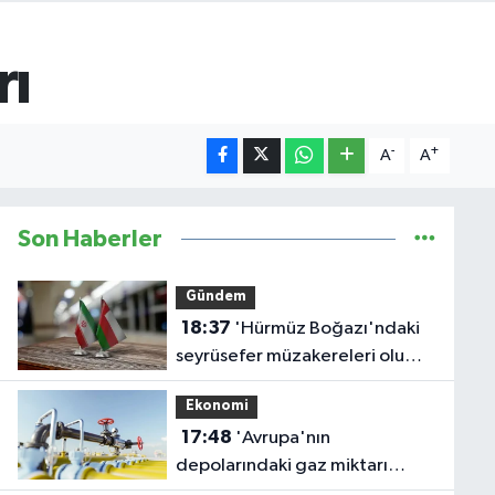
rı
-
+
A
A
Son Haberler
Gündem
18:37
'Hürmüz Boğazı'ndaki
seyrüsefer müzakereleri olumlu
ilerliyor'
Ekonomi
17:48
'Avrupa'nın
depolarındaki gaz miktarı
rekor düşük seviyede'