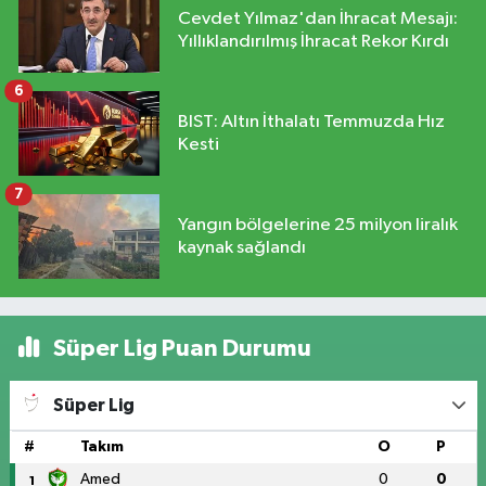
Cevdet Yılmaz'dan İhracat Mesajı:
Yıllıklandırılmış İhracat Rekor Kırdı
6
BIST: Altın İthalatı Temmuzda Hız
Kesti
7
Yangın bölgelerine 25 milyon liralık
kaynak sağlandı
Süper Lig Puan Durumu
Süper Lig
#
Takım
O
P
Amed
0
0
1