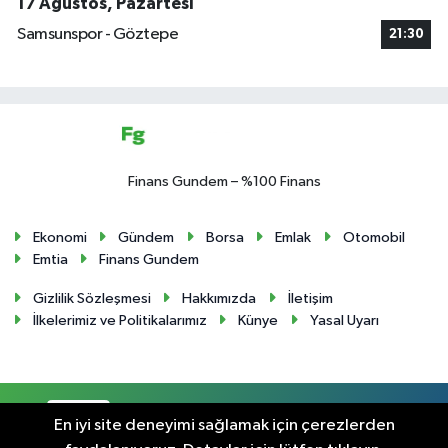
17 Ağustos, Pazartesi
Samsunspor - Göztepe
21:30
Finans Gundem – %100 Finans
Ekonomi
Gündem
Borsa
Emlak
Otomobil
Emtia
Finans Gundem
Gizlilik Sözleşmesi
Hakkımızda
İletişim
İlkelerimiz ve Politikalarımız
Künye
Yasal Uyarı
RSS
Copyright © 2024. Her hakkı saklıdır.
En iyi site deneyimi sağlamak için çerezlerden