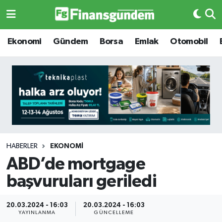
Ekonomi
Ekonomi
Ekonomi
Gündem
Borsa
Emlak
Otomobil
Gündem
Gündem
Borsa
Borsa
Emlak
Emlak
Emtia
Otomobil
HABERLER
EKONOMI
ABD’de mortgage
Otomobil
Emtia
başvuruları geriledi
Gizlilik Sözleşmesi
BITCOIN
20.03.2024 - 16:03
20.03.2024 - 16:03
Hakkımızda
Yapay Zeka
YAYINLANMA
GÜNCELLEME