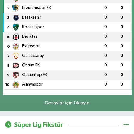
Erzurumspor FK
0
0
2
Başakşehir
0
0
3
Kocaelispor
0
0
4
Beşiktaş
0
0
5
Eyüpspor
0
0
6
Galatasaray
0
0
7
Çorum FK
0
0
8
Gaziantep FK
0
0
9
Alanyaspor
0
0
10
Detaylar için tıklayın
Süper Lig Fikstür