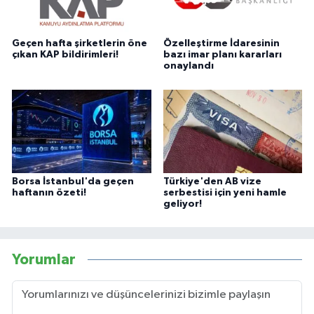
Geçen hafta şirketlerin öne
Özelleştirme İdaresinin
çıkan KAP bildirimleri!
bazı imar planı kararları
onaylandı
Borsa İstanbul'da geçen
Türkiye'den AB vize
haftanın özeti!
serbestisi için yeni hamle
geliyor!
Yorumlar