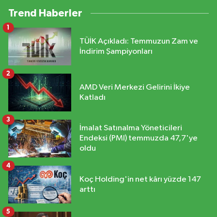
Trend Haberler
1
TÜİK Açıkladı: Temmuzun Zam ve
İndirim Şampiyonları
2
AMD Veri Merkezi Gelirini İkiye
Katladı
3
İmalat Satınalma Yöneticileri
Endeksi (PMI) temmuzda 47,7'ye
oldu
4
Koç Holding'in net kârı yüzde 147
arttı
5