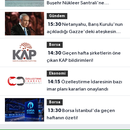
Buşehr Nükleer Santrali'ne
dönmeye başladı'
Gündem
15:30
Netanyahu, Barış Kurulu'nun
açıkladığı Gazze'deki ateşkesin
ikinci aşaması planını reddetti
Borsa
14:30
Geçen hafta şirketlerin öne
çıkan KAP bildirimleri!
Ekonomi
14:15
Özelleştirme İdaresinin bazı
imar planı kararları onaylandı
Borsa
13:30
Borsa İstanbul'da geçen
haftanın özeti!