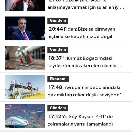
Pezeşkiyan: 'ABD ile
anlaşmaya varmak için şu an en iyi
zaman'
Gündem
20:44
Fidan: Bize saldırmayan
hiçbir ülke hedefimizde değil
Gündem
18:37
'Hürmüz Boğazı'ndaki
seyrüsefer müzakereleri olumlu
ilerliyor'
Ekonomi
17:48
'Avrupa'nın depolarındaki
gaz miktarı rekor düşük seviyede'
Gündem
17:12
Yerköy-Kayseri YHT'de
çalışmaların yarısı tamamlandı