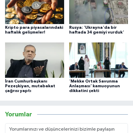
Kripto para piyasalarındaki
Rusya: 'Ukrayna'da bir
haftalık gelişmeler!
haftada 34 gemiyi vurduk'
İran Cumhurbaşkanı
'Mekke Ortak Savunma
Pezeşkiyan, mutabakat
Anlaşması' kamuoyunun
çağrısı yaptı
dikkatini çekti
Yorumlar