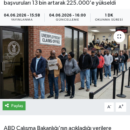
başvuruları 13 bin artarak 225.000'e yükseldi
İletişim
04.06.2026 - 15:58
04.06.2026 - 16:00
1 DK
YAYINLANMA
GÜNCELLEME
OKUNMA SÜRESI
Künye
Yasal Uyarı
Paylaş
-
+
A
A
ABD Çalışma Bakanlığı'nın açıkladığı verilere