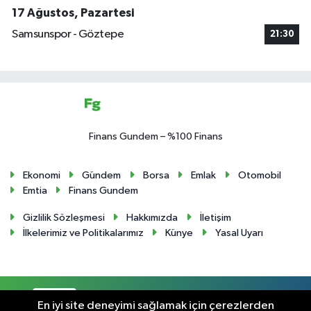
17 Ağustos, Pazartesi
Samsunspor - Göztepe
21:30
Finans Gundem – %100 Finans
Ekonomi
Gündem
Borsa
Emlak
Otomobil
Emtia
Finans Gundem
Gizlilik Sözleşmesi
Hakkımızda
İletişim
İlkelerimiz ve Politikalarımız
Künye
Yasal Uyarı
RSS
Copyright © 2024. Her hakkı saklıdır.
En iyi site deneyimi sağlamak için çerezlerden