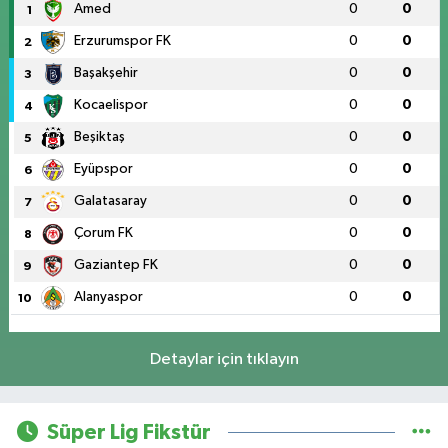
Amed
0
0
1
Erzurumspor FK
0
0
2
Başakşehir
0
0
3
Kocaelispor
0
0
4
Beşiktaş
0
0
5
Eyüpspor
0
0
6
Galatasaray
0
0
7
Çorum FK
0
0
8
Gaziantep FK
0
0
9
Alanyaspor
0
0
10
Detaylar için tıklayın
Süper Lig Fikstür