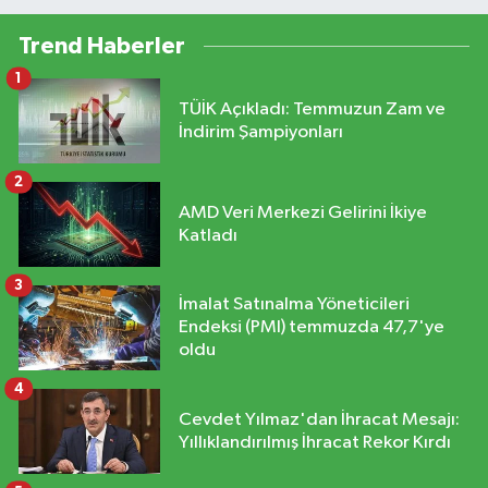
Trend Haberler
1
TÜİK Açıkladı: Temmuzun Zam ve
İndirim Şampiyonları
2
AMD Veri Merkezi Gelirini İkiye
Katladı
3
İmalat Satınalma Yöneticileri
Endeksi (PMI) temmuzda 47,7'ye
oldu
4
Cevdet Yılmaz'dan İhracat Mesajı:
Yıllıklandırılmış İhracat Rekor Kırdı