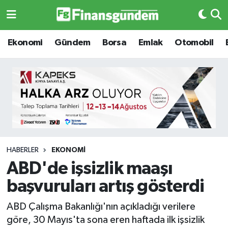
Ekonomi
Ekonomi
Ekonomi
Gündem
Borsa
Emlak
Otomobil
Gündem
Gündem
Borsa
Borsa
Emlak
Emlak
Emtia
Otomobil
HABERLER
EKONOMI
ABD'de işsizlik maaşı
Otomobil
Emtia
başvuruları artış gösterdi
Gizlilik Sözleşmesi
BITCOIN
ABD Çalışma Bakanlığı'nın açıkladığı verilere
göre, 30 Mayıs'ta sona eren haftada ilk işsizlik
Hakkımızda
Yapay Zeka