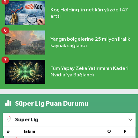
5
Koç Holding'in net kârı yüzde 147
arttı
6
Yangın bölgelerine 25 milyon liralık
kaynak sağlandı
7
Tüm Yapay Zeka Yatırımının Kaderi
Nvidia'ya Bağlandı
Süper Lig Puan Durumu
Süper Lig
#
Takım
O
P